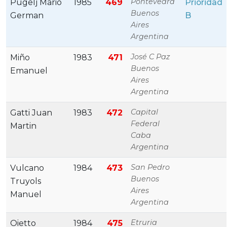
Pontevedra
Pugelj Mario
1985
469
Prioridad
Buenos
German
B
Aires
Argentina
José C Paz
Miño
1983
471
Buenos
Emanuel
Aires
Argentina
Capital
Gatti Juan
1983
472
Federal
Martin
Caba
Argentina
San Pedro
Vulcano
1984
473
Buenos
Truyols
Aires
Manuel
Argentina
Etruria
Oietto
1984
475