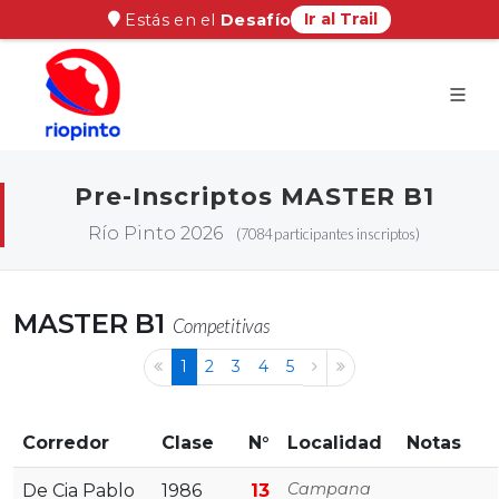
Ir al Trail
Estás en el
Desafío
Pre-Inscriptos MASTER B1
Río Pinto 2026
(7084 participantes inscriptos)
MASTER B1
Competitivas
1
2
3
4
5
Corredor
Clase
N°
Localidad
Notas
Campana
De Cia Pablo
1986
13