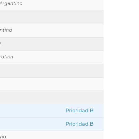
 Argentina
entina
a
ration
Prioridad B
Prioridad B
ina