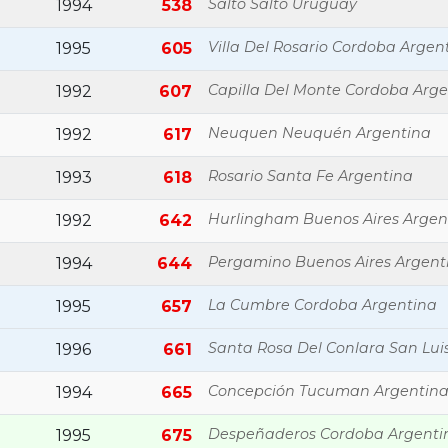
Salto Salto Uruguay
1994
538
Villa Del Rosario Cordoba Argen
1995
605
Capilla Del Monte Cordoba Arge
1992
607
Neuquen Neuquén Argentina
1992
617
Rosario Santa Fe Argentina
1993
618
Hurlingham Buenos Aires Argen
1992
642
Pergamino Buenos Aires Argent
1994
644
La Cumbre Cordoba Argentina
1995
657
Santa Rosa Del Conlara San Lui
1996
661
Concepción Tucuman Argentin
1994
665
Despeñaderos Cordoba Argenti
1995
675