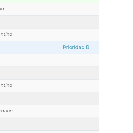
na
entina
Prioridad B
entina
ration