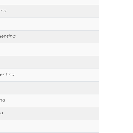
ina
gentina
gentina
ina
na