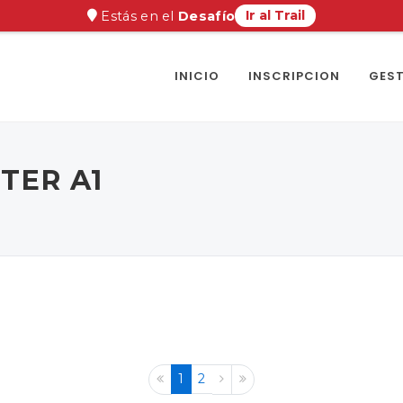
Ir al Trail
Estás en el
Desafío
INICIO
INSCRIPCION
GEST
STER A1
1
2