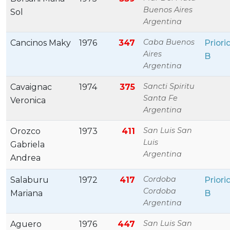
Buenos Aires
Sol
Argentina
Caba Buenos
Cancinos Maky
1976
347
Priori
Aires
B
Argentina
Sancti Spiritu
Cavaignac
1974
375
Santa Fe
Veronica
Argentina
San Luis San
Orozco
1973
411
Luis
Gabriela
Argentina
Andrea
Cordoba
Salaburu
1972
417
Priori
Cordoba
Mariana
B
Argentina
San Luis San
Aguero
1976
447