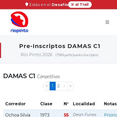
Ir al Trail
Estás en el
Desafío
Pre-Inscriptos DAMAS C1
Río Pinto 2026
(7084 participantes inscriptos)
DAMAS C1
Competitivas
1
2
Corredor
Clase
N°
Localidad
Notas
Dean Funes
Ochoa Silvia
1973
55
Priori