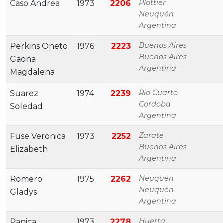
Plottier
Caso Andrea
1973
2206
Neuquén
Argentina
Buenos Aires
Perkins Oneto
1976
2223
Buenos Aires
Gaona
Argentina
Magdalena
Rio Cuarto
Suarez
1974
2239
Cordoba
Soledad
Argentina
Zarate
Fuse Veronica
1973
2252
Buenos Aires
Elizabeth
Argentina
Neuquen
Romero
1975
2262
Neuquén
Gladys
Argentina
Huerta
Panica
1973
2278