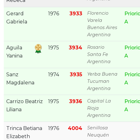
Rebeca
Florencio
Gerard
1976
3933
Priori
Varela
Gabriela
A
Buenos Aires
Argentina
Rosario
Aguila
1975
3934
Priori
Santa Fe
Yanina
A
Argentina
Yerba Buena
Sanz
1974
3935
Priori
Tucuman
Magdalena
A
Argentina
Capital La
Carrizo Beatriz
1975
3936
Priori
Rioja
Liliana
A
Argentina
Senillosa
Trinca Betiana
1976
4004
Neuquén
Elizabeth