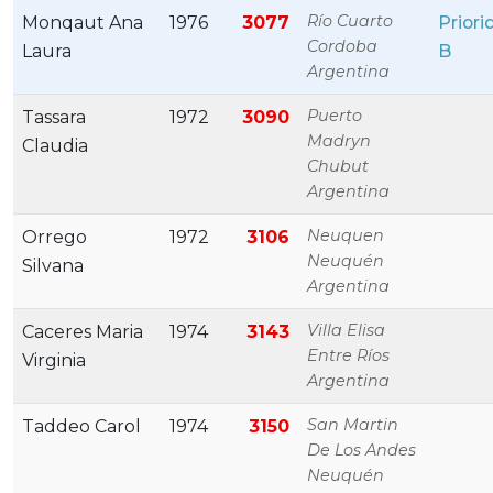
Río Cuarto
Monqaut Ana
1976
3077
Priori
Cordoba
Laura
B
Argentina
Puerto
Tassara
1972
3090
Madryn
Claudia
Chubut
Argentina
Neuquen
Orrego
1972
3106
Neuquén
Silvana
Argentina
Villa Elisa
Caceres Maria
1974
3143
Entre Ríos
Virginia
Argentina
San Martin
Taddeo Carol
1974
3150
De Los Andes
Neuquén