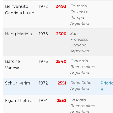
Eduardo
Benvenuto
1972
2493
Castex La
Gabriela Lujan
Pampa
Argentina
San
Hang Mariela
1973
2500
Francisco
Cordoba
Argentina
Olavarría
Barone
1976
2540
Buenos Aires
Vanesa
Argentina
Caba Caba
Schur Karim
1972
2551
Priori
Argentina
B
La Plata
Figari Thelma
1974
2552
Buenos Aires
Argentina