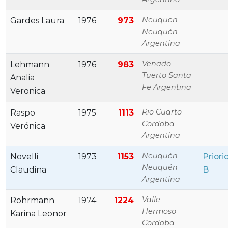
Neuquen
Gardes Laura
1976
973
Neuquén
Argentina
Venado
Lehmann
1976
983
Tuerto Santa
Analia
Fe Argentina
Veronica
Rio Cuarto
Raspo
1975
1113
Cordoba
Verónica
Argentina
Neuquén
Novelli
1973
1153
Priori
Neuquén
Claudina
B
Argentina
Valle
Rohrmann
1974
1224
Hermoso
Karina Leonor
Cordoba