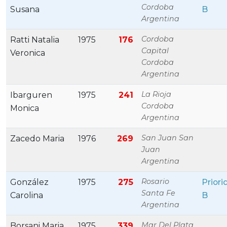
Cordoba
Susana
B
Argentina
Cordoba
Ratti Natalia
1975
176
Capital
Veronica
Cordoba
Argentina
La Rioja
Ibarguren
1975
241
Cordoba
Monica
Argentina
San Juan San
Zacedo Maria
1976
269
Juan
Argentina
Rosario
González
1975
275
Priori
Santa Fe
Carolina
B
Argentina
Mar Del Plata
Borsani Maria
1975
339