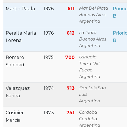
Mar Del Plata
Martin Paula
1976
611
Priori
Buenos Aires
B
Argentina
La Plata
Peralta María
1976
612
Priori
Buenos Aires
Lorena
B
Argentina
Ushuaia
Romero
1975
700
Tierra Del
Soledad
Fuego
Argentina
San Luis San
Velazquez
1974
713
Luis
Karina
Argentina
Cordoba
Cusinier
1973
741
Cordoba
Marcia
Argentina