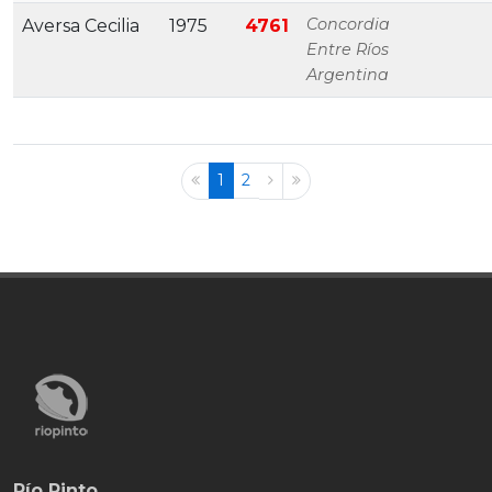
Concordia
Aversa Cecilia
1975
4761
Entre Ríos
Argentina
1
2
Río Pinto