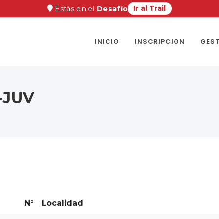
Ir al Trail
Estás en el
Desafío
INICIO
INSCRIPCION
GEST
-JUV
N°
Localidad