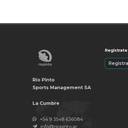
Registrate
Registr
Río Pinto
Sports Management SA
La Cumbre
+54 9 3548 636084
info@riopinto.ar