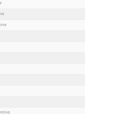
a
ina
tina
ntina