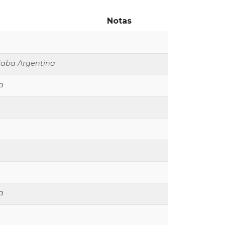
Notas
Caba Argentina
a
a