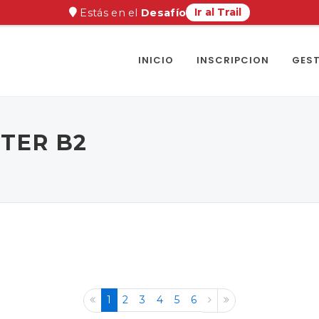
Ir al Trail
Estás en el
Desafío
INICIO
INSCRIPCION
GEST
STER B2
1
2
3
4
5
6