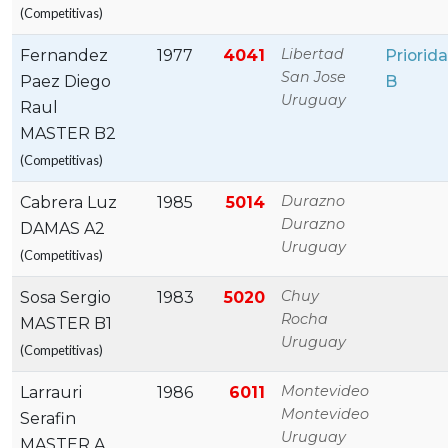
(Competitivas)
Libertad
Fernandez
1977
4041
Priorid
San Jose
Paez Diego
B
Uruguay
Raul
MASTER B2
(Competitivas)
Durazno
Cabrera Luz
1985
5014
Durazno
DAMAS A2
Uruguay
(Competitivas)
Chuy
Sosa Sergio
1983
5020
Rocha
MASTER B1
Uruguay
(Competitivas)
Montevideo
Larrauri
1986
6011
Montevideo
Serafin
Uruguay
MASTER A