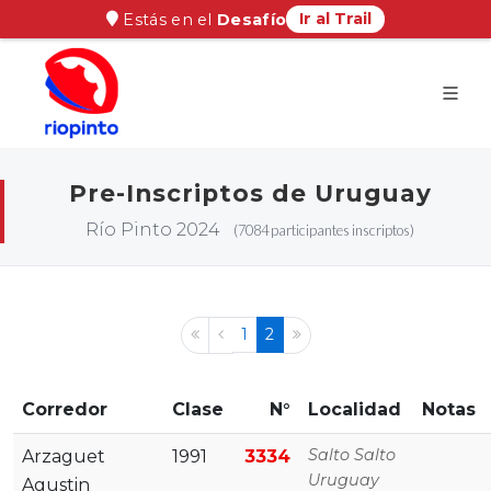
Ir al Trail
Estás en el
Desafío
Pre-Inscriptos de Uruguay
Río Pinto 2024
(7084 participantes inscriptos)
1
2
Corredor
Clase
N°
Localidad
Notas
Salto Salto
Arzaguet
1991
3334
Uruguay
Agustin