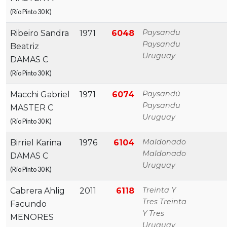
(Río Pinto 30 K)
Paysandu
Ribeiro Sandra
1971
6048
Paysandu
Beatriz
Uruguay
DAMAS C
(Río Pinto 30 K)
Paysandú
Macchi Gabriel
1971
6074
Paysandu
MASTER C
Uruguay
(Río Pinto 30 K)
Maldonado
Birriel Karina
1976
6104
Maldonado
DAMAS C
Uruguay
(Río Pinto 30 K)
Treinta Y
Cabrera Ahlig
2011
6118
Tres Treinta
Facundo
Y Tres
MENORES
Uruguay