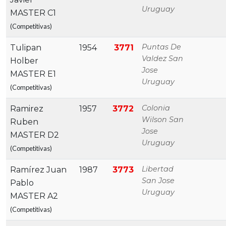
Uruguay
MASTER C1
(Competitivas)
Puntas De
Tulipan
1954
3771
Valdez San
Holber
Jose
MASTER E1
Uruguay
(Competitivas)
Colonia
Ramirez
1957
3772
Wilson San
Ruben
Jose
MASTER D2
Uruguay
(Competitivas)
Libertad
Ramírez Juan
1987
3773
San Jose
Pablo
Uruguay
MASTER A2
(Competitivas)