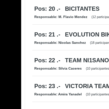
Pos: 20 .-
BICITANTES
Responsable:
M. Flavio Mendez
(12 participa
Pos: 21 .-
EVOLUTION BI
Responsable:
Nicolas Sanchez
(18 participan
Pos: 22 .-
TEAM NI1SANO
Responsable:
Silvia Caceres
(10 participantes
Pos: 23 .-
VICTORIA TEA
Responsable:
Amira Yanadel
(10 participantes