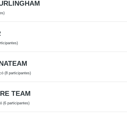
HURLINGHAM
es)
R
rticipantes)
NATEAM
có (8 participantes)
URE TEAM
ó (6 participantes)