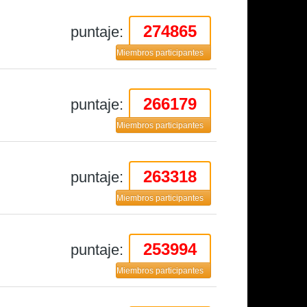
274865
puntaje:
Miembros participantes
266179
puntaje:
Miembros participantes
263318
puntaje:
Miembros participantes
253994
puntaje:
Miembros participantes