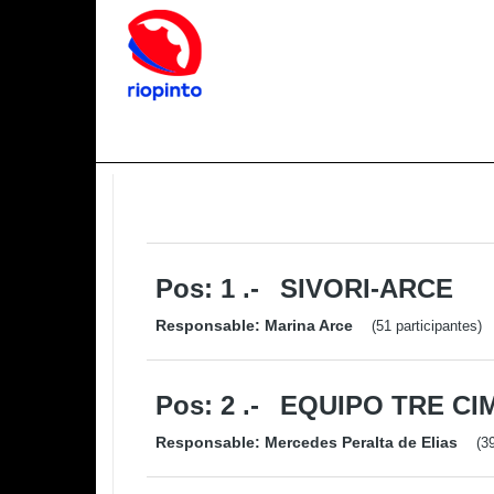
Pos: 1 .-
SIVORI-ARCE
Responsable:
Marina Arce
(51 participantes)
Pos: 2 .-
EQUIPO TRE CI
Responsable:
Mercedes Peralta de Elias
(3