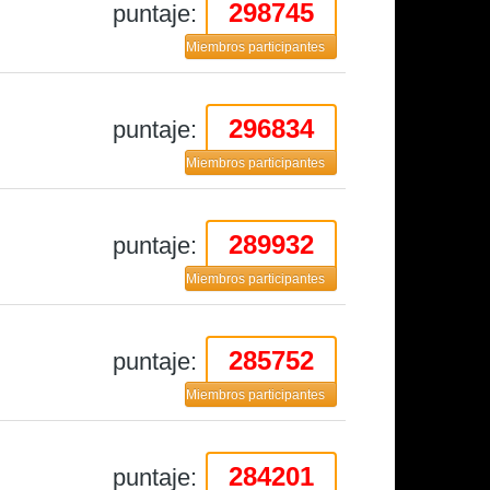
298745
puntaje:
Miembros participantes
296834
puntaje:
Miembros participantes
289932
puntaje:
Miembros participantes
285752
puntaje:
Miembros participantes
284201
puntaje: