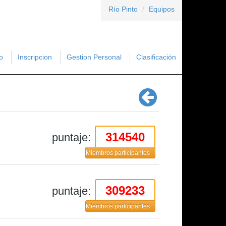
Río Pinto
Equipos
io
Inscripcion
Gestion Personal
Clasificación
314540
puntaje:
Miembros participantes
309233
puntaje:
Miembros participantes