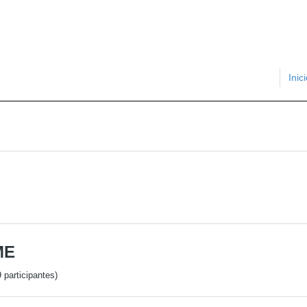
Inic
ME
9 participantes)