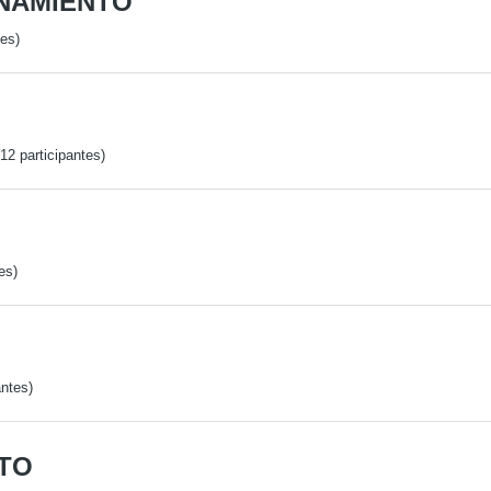
NAMIENTO
tes)
(12 participantes)
es)
antes)
TO