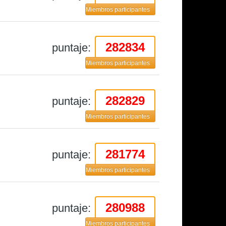
Miembros participantes
282834
puntaje:
Miembros participantes
282829
puntaje:
Miembros participantes
281774
puntaje:
Miembros participantes
280988
puntaje:
Miembros participantes