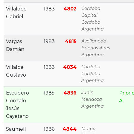
Cordoba
Villalobo
1983
4802
Capital
Gabriel
Cordoba
Argentina
Avellaneda
Vargas
1983
4815
Buenos Aires
Damián
Argentina
Cordoba
Villalba
1983
4834
Cordoba
Gustavo
Argentina
Junin
Escudero
1985
4836
Priori
Mendoza
Gonzalo
A
Argentina
Jesús
Cayetano
Maipu
Saumell
1986
4844