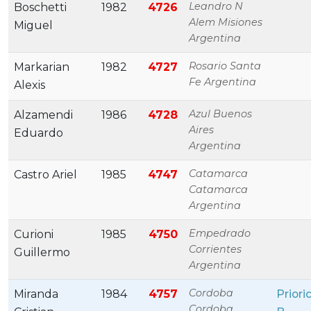
Leandro N
Boschetti
1982
4726
Alem Misiones
Miguel
Argentina
Rosario Santa
Markarian
1982
4727
Fe Argentina
Alexis
Azul Buenos
Alzamendi
1986
4728
Aires
Eduardo
Argentina
Catamarca
Castro Ariel
1985
4747
Catamarca
Argentina
Empedrado
Curioni
1985
4750
Corrientes
Guillermo
Argentina
Cordoba
Miranda
1984
4757
Priori
Cordoba