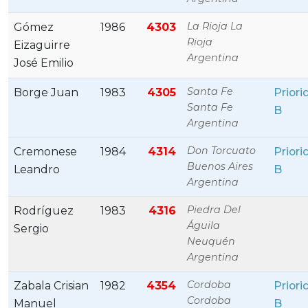
La Rioja La
Gómez
1986
4303
Rioja
Eizaguirre
Argentina
José Emilio
Santa Fe
Borge Juan
1983
4305
Priori
Santa Fe
B
Argentina
Don Torcuato
Cremonese
1984
4314
Priori
Buenos Aires
Leandro
B
Argentina
Piedra Del
Rodríguez
1983
4316
Águila
Sergio
Neuquén
Argentina
Cordoba
Zabala Crisian
1982
4354
Priori
Cordoba
Manuel
B