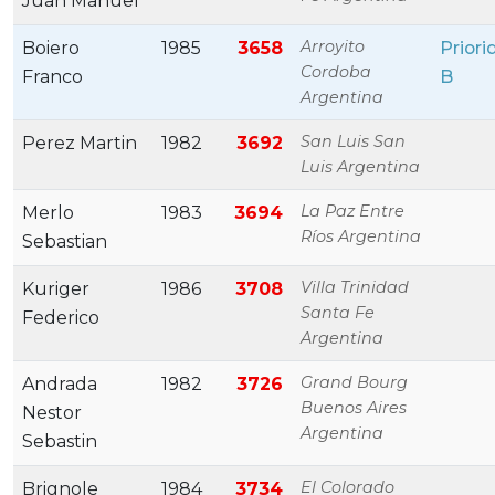
Juan Manuel
Arroyito
Boiero
1985
3658
Priori
Cordoba
Franco
B
Argentina
San Luis San
Perez Martin
1982
3692
Luis Argentina
La Paz Entre
Merlo
1983
3694
Ríos Argentina
Sebastian
Villa Trinidad
Kuriger
1986
3708
Santa Fe
Federico
Argentina
Grand Bourg
Andrada
1982
3726
Buenos Aires
Nestor
Argentina
Sebastin
El Colorado
Brignole
1984
3734