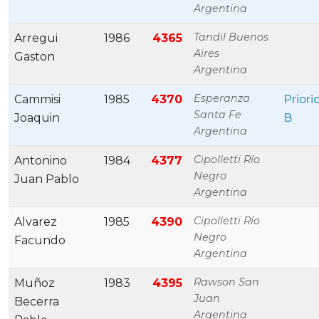
Argentina
Tandil Buenos
Arregui
1986
4365
Aires
Gaston
Argentina
Esperanza
Cammisi
1985
4370
Priori
Santa Fe
Joaquin
B
Argentina
Cipolletti Río
Antonino
1984
4377
Negro
Juan Pablo
Argentina
Cipolletti Río
Alvarez
1985
4390
Negro
Facundo
Argentina
Rawson San
Muñoz
1983
4395
Juan
Becerra
Argentina