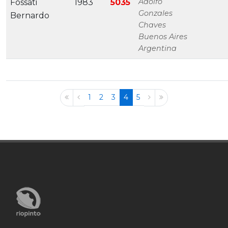
Adolfo
Fossati
1983
5035
Gonzales
Bernardo
Chaves
Buenos Aires
Argentina
1
2
3
4
5