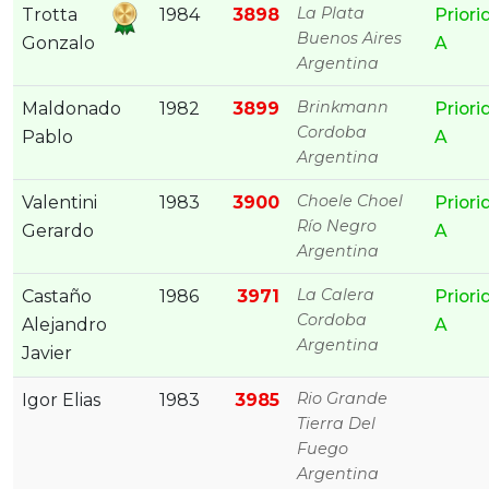
La Plata
Trotta
1984
3898
Priori
Buenos Aires
Gonzalo
A
Argentina
Brinkmann
Maldonado
1982
3899
Priori
Cordoba
Pablo
A
Argentina
Choele Choel
Valentini
1983
3900
Priori
Río Negro
Gerardo
A
Argentina
La Calera
Castaño
1986
3971
Priori
Cordoba
Alejandro
A
Argentina
Javier
Rio Grande
Igor Elias
1983
3985
Tierra Del
Fuego
Argentina