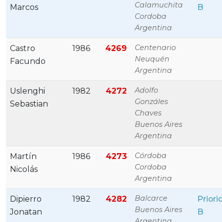
Calamuchita
Marcos
B
Cordoba
Argentina
Centenario
Castro
1986
4269
Neuquén
Facundo
Argentina
Adolfo
Uslenghi
1982
4272
Gonzáles
Sebastian
Chaves
Buenos Aires
Argentina
Córdoba
Martín
1986
4273
Cordoba
Nicolás
Argentina
Balcarce
Dipierro
1982
4282
Priori
Buenos Aires
Jonatan
B
Argentina