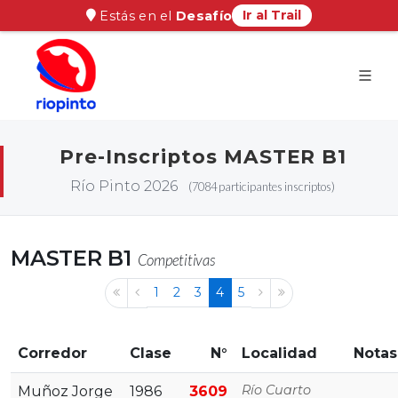
Ir al Trail
Estás en el
Desafío
Pre-Inscriptos MASTER B1
Río Pinto 2026
(7084 participantes inscriptos)
MASTER B1
Competitivas
1
2
3
4
5
Corredor
Clase
N°
Localidad
Notas
Río Cuarto
Muñoz Jorge
1986
3609