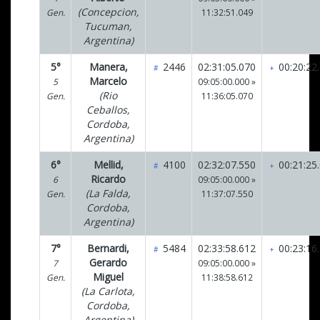
(Concepcion,
Gen.
11:32:51.049
Tucuman,
Argentina)
5°
Manera,
2446
02:31:05.070
00:20:22
#
+
Marcelo
5
09:05:00.000 »
(Rio
Gen.
11:36:05.070
Ceballos,
Cordoba,
Argentina)
6°
Mellid,
4100
02:32:07.550
00:21:25
#
+
Ricardo
6
09:05:00.000 »
(La Falda,
Gen.
11:37:07.550
Cordoba,
Argentina)
7°
Bernardi,
5484
02:33:58.612
00:23:16
#
+
Gerardo
7
09:05:00.000 »
Miguel
Gen.
11:38:58.612
(La Carlota,
Cordoba,
Argentina)