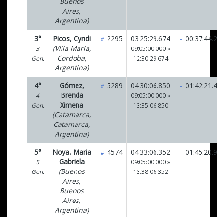
Buenos
Aires,
Argentina)
3°
Picos, Cyndi
2295
03:25:29.674
00:37:44.
#
+
(Villa Maria,
3
09:05:00.000 »
Cordoba,
Gen.
12:30:29.674
Argentina)
4°
Gómez,
5289
04:30:06.850
01:42:21.
#
+
Brenda
4
09:05:00.000 »
Ximena
Gen.
13:35:06.850
(Catamarca,
Catamarca,
Argentina)
5°
Noya, Maria
4574
04:33:06.352
01:45:20.
#
+
Gabriela
5
09:05:00.000 »
(Buenos
Gen.
13:38:06.352
Aires,
Buenos
Aires,
Argentina)