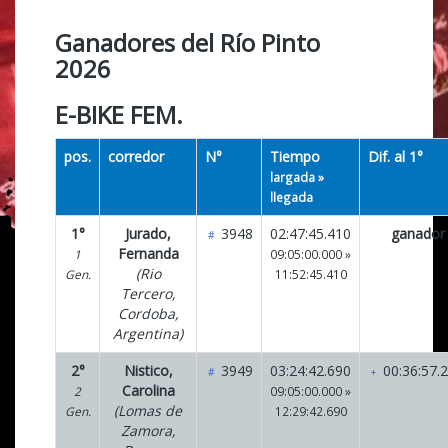
Ganadores del Río Pinto
2026
E-BIKE FEM.
pos.
corredor
N°
Tiempo
Dif. al 1°
largada »
llegada
1°
Jurado,
3948
02:47:45.410
ganador
#
Fernanda
1
09:05:00.000 »
(Rio
Gen.
11:52:45.410
Tercero,
Cordoba,
Argentina)
2°
Nistico,
3949
03:24:42.690
00:36:57.
#
+
Carolina
2
09:05:00.000 »
(Lomas de
Gen.
12:29:42.690
Zamora,