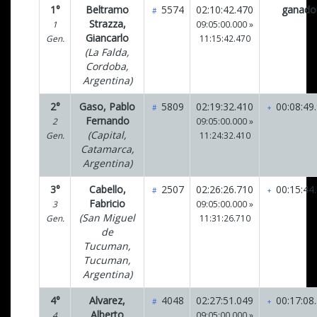
1°
Beltramo
5574
02:10:42.470
ganado
#
Strazza,
1
09:05:00.000 »
Giancarlo
Gen.
11:15:42.470
(La Falda,
Cordoba,
Argentina)
2°
Gaso, Pablo
5809
02:19:32.410
00:08:49
#
+
Fernando
2
09:05:00.000 »
(Capital,
Gen.
11:24:32.410
Catamarca,
Argentina)
3°
Cabello,
2507
02:26:26.710
00:15:44
#
+
Fabricio
3
09:05:00.000 »
(San Miguel
Gen.
11:31:26.710
de
Tucuman,
Tucuman,
Argentina)
4°
Alvarez,
4048
02:27:51.049
00:17:08
#
+
Alberto
4
09:05:00.000 »