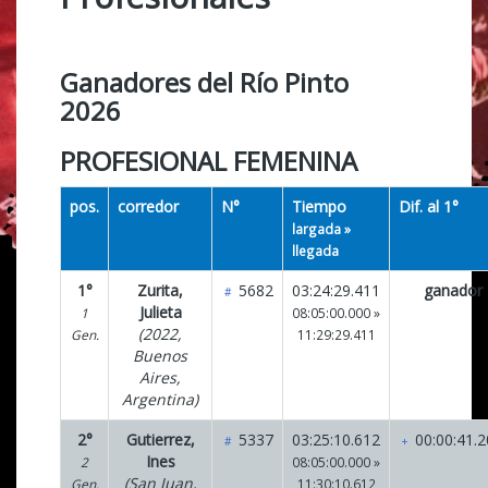
Ganadores del Río Pinto
2026
PROFESIONAL FEMENINA
pos.
corredor
N°
Tiempo
Dif. al 1°
largada »
llegada
1°
Zurita,
5682
03:24:29.411
ganador
#
Julieta
1
08:05:00.000 »
(2022,
Gen.
11:29:29.411
Buenos
Aires,
Argentina)
2°
Gutierrez,
5337
03:25:10.612
00:00:41.2
#
+
Ines
2
08:05:00.000 »
(San Juan,
Gen.
11:30:10.612