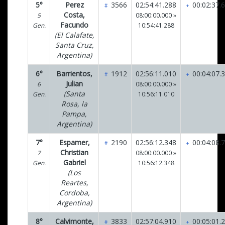
5°
Perez
3566
02:54:41.288
00:02:37.
#
+
Costa,
5
08:00:00.000 »
Facundo
Gen.
10:54:41.288
(El Calafate,
Santa Cruz,
Argentina)
6°
Barrientos,
1912
02:56:11.010
00:04:07.
#
+
Julian
6
08:00:00.000 »
(Santa
Gen.
10:56:11.010
Rosa, la
Pampa,
Argentina)
7°
Espamer,
2190
02:56:12.348
00:04:08.
#
+
Christian
7
08:00:00.000 »
Gabriel
Gen.
10:56:12.348
(Los
Reartes,
Cordoba,
Argentina)
8°
Calvimonte,
3833
02:57:04.910
00:05:01.
#
+