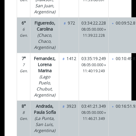
San Juan,
Argentina)
6°
Figueredo,
972
03:34:22.228
00:09:52.8
#
+
Carolina
6
08:05:00.000 »
(Chaco,
Gen.
11:39:22.228
Chaco,
Argentina)
7°
Fernandez,
1412
03:35:19.249
00:10:49.8
#
+
Lorena
7
08:05:00.000 »
Marina
Gen.
11:40:19.249
(Lago
Puelo,
Chubut,
Argentina)
8°
Andrada,
3923
03:41:21.349
00:16:51.9
#
+
Paula Sofía
8
08:05:00.000 »
(La Punta,
Gen.
11:46:21.349
San Luis,
Argentina)