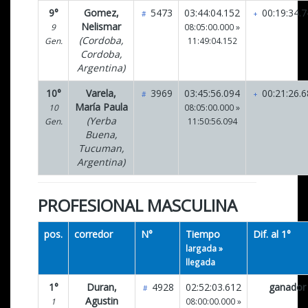
9°
Gomez,
5473
03:44:04.152
00:19:34.7
#
+
Nelismar
9
08:05:00.000 »
(Cordoba,
Gen.
11:49:04.152
Cordoba,
Argentina)
10°
Varela,
3969
03:45:56.094
00:21:26.6
#
+
María Paula
10
08:05:00.000 »
(Yerba
Gen.
11:50:56.094
Buena,
Tucuman,
Argentina)
PROFESIONAL MASCULINA
pos.
corredor
N°
Tiempo
Dif. al 1°
largada »
llegada
1°
Duran,
4928
02:52:03.612
ganador
#
Agustin
1
08:00:00.000 »