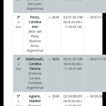
San Juan,
Argentina)
3°
Perez,
2645
03:31:43.749
00:07:14.3
#
+
Carolina
3
08:05:00.000 »
Ines
Gen.
11:36:43.749
(Mar del
Plata,
Buenos
Aires,
Argentina)
4°
Maldonado,
4889
03:31:47.349
00:07:17.9
#
+
Carolina
4
08:05:00.000 »
Vanesa
Gen.
11:36:47.349
(Colonia
Caroya,
Cordoba,
Argentina)
5°
Aguirre,
2040
03:34:08.091
00:09:38.6
#
+
Maribel
5
08:05:00.000 »
(Rawson,
Gen.
11:39:08.091